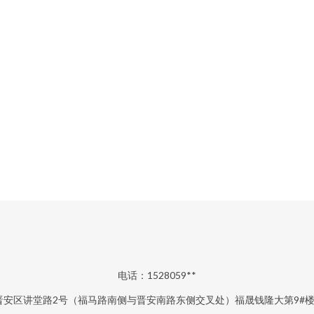
电话：1528059**
安区讲堂路2号（福马路南侧与晋安南路东侧交叉处）福晟钱隆大第9#楼14