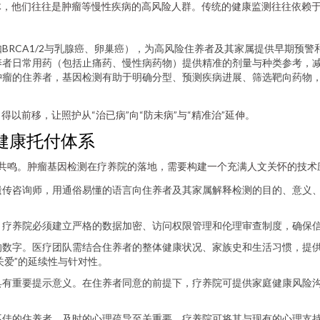
体，他们往往是肿瘤等慢性疾病的高风险人群。传统的健康监测往往依赖
BRCA1/2与乳腺癌、卵巢癌），为高风险住养者及其家属提供早期预警
养者日常用药（包括止痛药、慢性病药物）提供精准的剂量与种类参考，
瘤的住养者，基因检测有助于明确分型、预测疾病进展、筛选靶向药物，
以前移，让照护从“治已病”向“防未病”与“精准治”延伸。
健康托付体系
行动共鸣。肿瘤基因检测在疗养院的落地，需要构建一个充满人文关怀的技术
遗传咨询师，用通俗易懂的语言向住养者及其家属解释检测的目的、意义
疗养院必须建立严格的数据加密、访问权限管理和伦理审查制度，确保信
的数字。医疗团队需结合住养者的整体健康状况、家族史和生活习惯，提
关爱”的延续性与针对性。
有重要提示意义。在住养者同意的前提下，疗养院可提供家庭健康风险沟
不佳的住养者，及时的心理疏导至关重要。疗养院可将其与现有的心理支