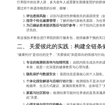
疗养院中的住养人群，多为老年人或需要长期康复照护的群
通过对个体遗传物质的分析，能够：
评估患病风险：
识别与遗传性肿瘤相关的基因突变（如
指导个性化健康管理：
了解药物代谢相关基因，为住
为已确诊患者提供预后与治疗参考：
对于院内已患有肿
济负担。
将这项技术整合进疗养院的医疗服务包，使得健康干预的关口得
二、 关爱彼此的实践：构建全链条
“健康托付”是信任的交予，“关爱彼此”则是双向的情感与
专业的检测前咨询与知情同意：
由院内医生或合作的
本身，就是一次深度的健康教育与心理沟通。
隐私保护与数据安全：
基因信息是最核心的个人隐私。
个体化报告解读与后续行动计划：
检测报告不是冰冷
检频率、生活方式建议、家属筛查推荐等。这体现了“
家庭与社区联动：
检测结果可能对住养者的直系亲属具
此”关爱。
心理支持与安宁疗护整合：
对于检测出高风险或预后