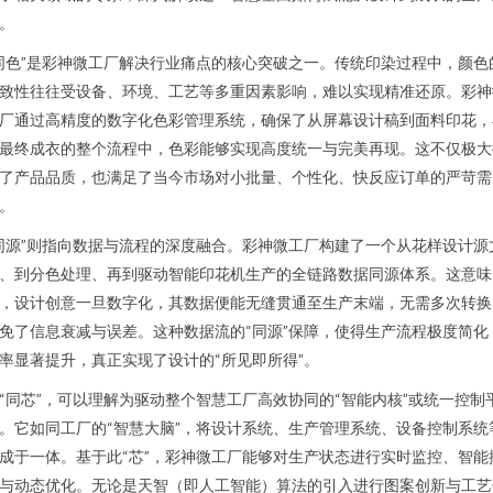
。
同色”是彩神微工厂解决行业痛点的核心突破之一。传统印染过程中，颜色
致性往往受设备、环境、工艺等多重因素影响，难以实现精准还原。彩神
厂通过高精度的数字化色彩管理系统，确保了从屏幕设计稿到面料印花，
最终成衣的整个流程中，色彩能够实现高度统一与完美再现。这不仅极大
了产品品质，也满足了当今市场对小批量、个性化、快反应订单的严苛需
。
同源”则指向数据与流程的深度融合。彩神微工厂构建了一个从花样设计源
、到分色处理、再到驱动智能印花机生产的全链路数据同源体系。这意味
，设计创意一旦数字化，其数据便能无缝贯通至生产末端，无需多次转换
免了信息衰减与误差。这种数据流的“同源”保障，使得生产流程极度简化
率显著提升，真正实现了设计的“所见即所得”。
“同芯”，可以理解为驱动整个智慧工厂高效协同的“智能内核”或统一控制
。它如同工厂的“智慧大脑”，将设计系统、生产管理系统、设备控制系统
成于一体。基于此“芯”，彩神微工厂能够对生产状态进行实时监控、智能
与动态优化。无论是天智（即人工智能）算法的引入进行图案创新与工艺