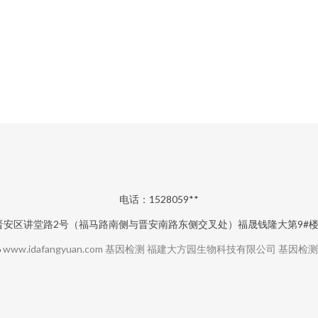
电话：1528059**
安区讲堂路2号（福马路南侧与晋安南路东侧交叉处）福晟钱隆大第9#楼14
6
www.idafangyuan.com
基因检测
福建大方园生物科技有限公司
基因检测